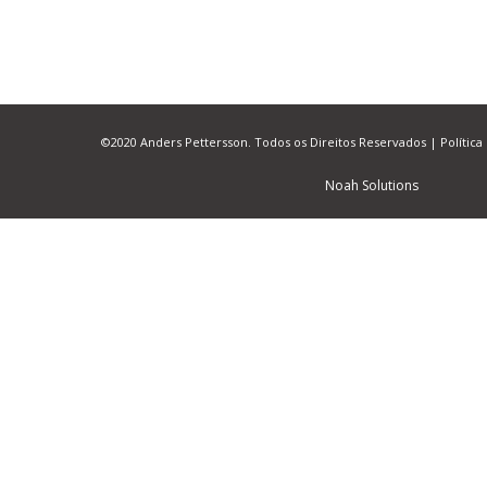
©2020 Anders Pettersson. Todos os Direitos Reservados |
Política
Noah Solutions