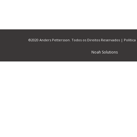
©2020 Anders Pettersson. Todos os Direitos Reservados |
Política
Noah Solutions